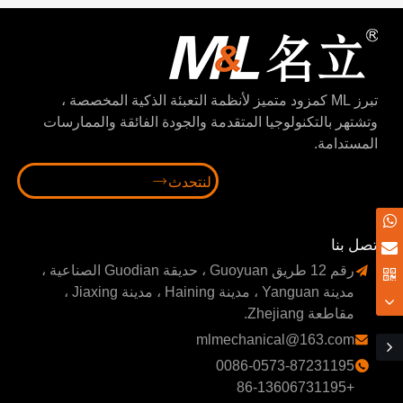
تبرز ML كمزود متميز لأنظمة التعبئة الذكية المخصصة ،
وتشتهر بالتكنولوجيا المتقدمة والجودة الفائقة والممارسات
المستدامة.
لنتحدث

اتصل بنا
رقم 12 طريق Guoyuan ، حديقة Guodian الصناعية ،

مدينة Yanguan ، مدينة Haining ، مدينة Jiaxing ،
مقاطعة Zhejiang.
mlmechanical@163.com

0086-0573-87231195

+86-13606731195